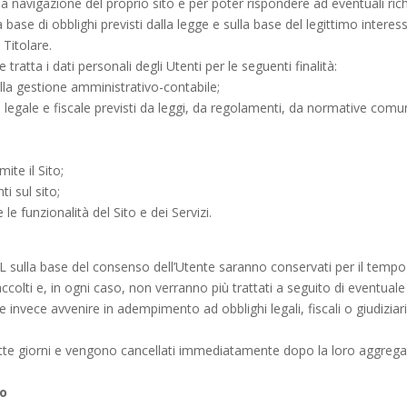
re la navigazione del proprio sito e per poter rispondere ad eventuali ri
base di obblighi previsti dalla legge e sulla base del legittimo interess
 Titolare.
 tratta i dati personali degli Utenti per le seguenti finalità:
lla gestione amministrativo-contabile;
ura legale e fiscale previsti da leggi, da regolamenti, da normative com
mite il Sito;
ti sul sito;
 le funzionalità del Sito e dei Servizi.
 sulla base del consenso dell’Utente saranno conservati per il temp
raccolti e, in ogni caso, non verranno più trattati a seguito di eventua
 invece avvenire in adempimento ad obblighi legali, fiscali o giudiziar
sette giorni e vengono cancellati immediatamente dopo la loro aggreg
to