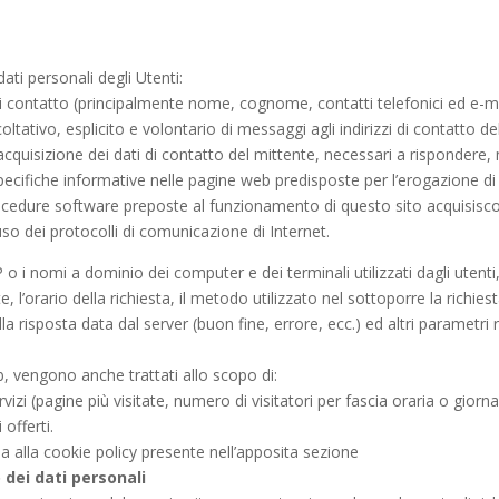
dati personali degli Utenti:
 e di contatto (principalmente nome, cognome, contatti telefonici ed e-ma
coltativo, esplicito e volontario di messaggi agli indirizzi di contatto d
cquisizione dei dati di contatto del mittente, necessari a rispondere, no
ifiche informative nelle pagine web predisposte per l’erogazione di serv
 procedure software preposte al funzionamento di questo sito acquisisco
’uso dei protocolli di comunicazione di Internet.
 IP o i nomi a dominio dei computer e dei terminali utilizzati dagli utent
, l’orario della richiesta, il metodo utilizzato nel sottoporre la richies
la risposta data dal server (buon fine, errore, ecc.) ed altri parametri 
eb, vengono anche trattati allo scopo di:
rvizi (pagine più visitate, numero di visitatori per fascia oraria o giorn
 offerti.
da alla cookie policy presente nell’apposita sezione
 dei dati personali