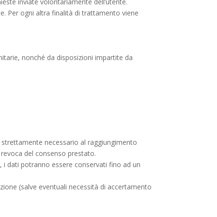
chieste inviate volontariamente dell’utente.
e. Per ogni altra finalità di trattamento viene
unitarie, nonché da disposizioni impartite da
o strettamente necessario al raggiungimento
le revoca del consenso prestato.
i, i dati potranno essere conservati fino ad un
azione (salve eventuali necessità di accertamento