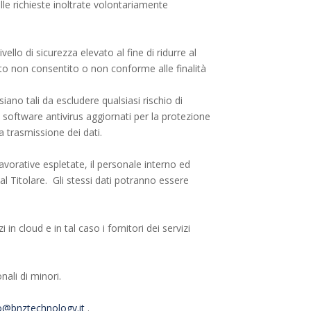
lle richieste inoltrate volontariamente
llo di sicurezza elevato al fine di ridurre al
ento non consentito o non conforme alle finalità
iano tali da escludere qualsiasi rischio di
i software antivirus aggiornati per la protezione
la trasmissione dei dati.
lavorative espletate, il personale interno ed
al Titolare. Gli stessi dati potranno essere
i in cloud e in tal caso i fornitori dei servizi
ali di minori.
o@bnztechnology.it
.