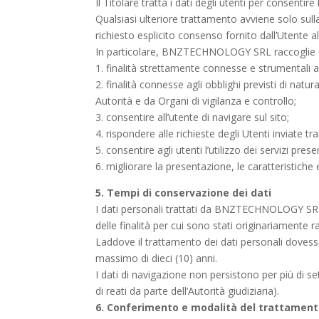
Il Titolare tratta i dati degli utenti per consenti
Qualsiasi ulteriore trattamento avviene solo sulla 
richiesto esplicito consenso fornito dall’Utente al
In particolare,
BNZTECHNOLOGY SRL
raccoglie e
1. finalità strettamente connesse e strumentali a
2. finalità connesse agli obblighi previsti di nat
Autorità e da Organi di vigilanza e controllo;
3. consentire all’utente di navigare sul sito;
4. rispondere alle richieste degli Utenti inviate tra
5. consentire agli utenti l’utilizzo dei servizi presen
6. migliorare la presentazione, le caratteristiche e
5. Tempi di conservazione dei dati
I dati personali trattati da BNZTECHNOLOGY SRL
delle finalità per cui sono stati originariamente 
Laddove il trattamento dei dati personali dovesse
massimo di dieci (10) anni.
I dati di navigazione non persistono per più di 
di reati da parte dell’Autorità giudiziaria).
6. Conferimento e modalità del trattamen