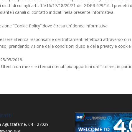
diritti di cui agli artt. 15/16/17/18/20/21 del GDPR 679/16. I predetti d
iante i canali di contatto indicati nella presente informativa.
 sezione “Cookie Policy” dove è resa un’idonea informativa.
sere ritenuta responsabile dei trattamenti effettuati attraverso o in rela
so, prendendo visione delle condizioni d’uso e della privacy e cookie pol
l 25/05/2018.
Utenti con mezzi e i tempi ritenuti più opportuni dal Titolare, in partic
tatti
a Aguzzafame, 64 - 27029
gevano (PV)