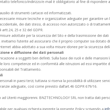
tto telefonico/indirizzo/e-mail è obbligatorio al fine di rispondere a
’ausilio di strumenti cartacei ed informatizzati.
ecessarie misure tecniche e organizzative adeguate per garantire un live
e accidentale, dei dati stessi, di accesso non autorizzato o di trattam
i artt.24, 25 e 32 del GDPR.
isure adottate per la sicurezza del Sito e della trasmissione dei dati s
 invitiamo l’utente ad assicurarsi che il proprio computer sia dotato d
zi Internet abbia adottato a sua volta misure idonee per la sicurezza del
zione e diffusione dei dati personali
icazione a soggetti ben definiti. Sulla base dei ruoli e delle mansioni 
lle loro competenze ed in conformità alle istruzioni ad essi impartite d
sponsabili del Trattamento.
li
sonali in paesi terzi; tuttavia si riserva la possibilità di utilizzare serviz
aranzie adeguate, così come previsto dall’art.46 GDPR 679/16.
ltanto ad Utenti maggiorenni. BNZTECHNOLOGY SRL non tratta dati person
bile per qualsiasi richiesta inerente la presente Policy scrivendo a
inf