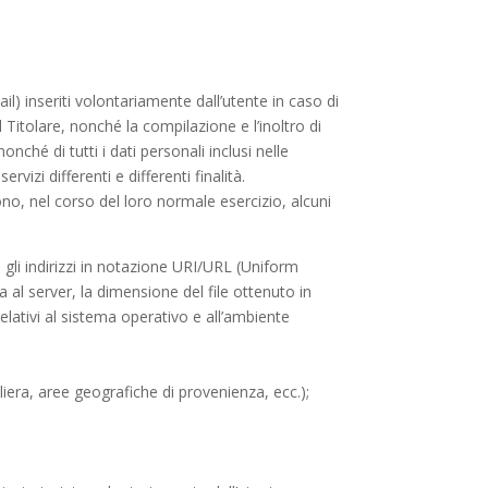
il) inseriti volontariamente dall’utente in caso di
el Titolare, nonché la compilazione e l’inoltro di
nché di tutti i dati personali inclusi nelle
izi differenti e differenti finalità.
no, nel corso del loro normale esercizio, alcuni
i, gli indirizzi in notazione URI/URL (Uniform
ta al server, la dimensione del file ottenuto in
relativi al sistema operativo e all’ambiente
aliera, aree geografiche di provenienza, ecc.);