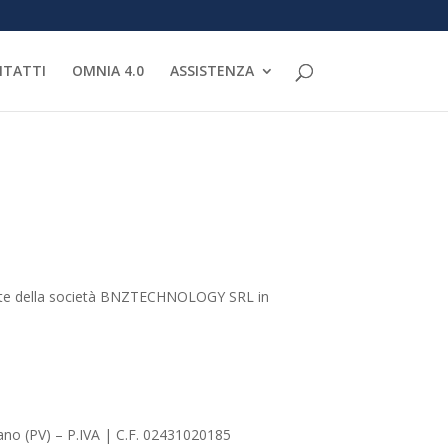
TATTI
OMNIA 4.0
ASSISTENZA
da parte della società BNZTECHNOLOGY SRL in
ano (PV) – P.IVA | C.F. 02431020185