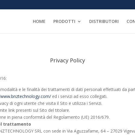
HOME
PRODOTTI
DISTRIBUTORI
CON
Privacy Policy
016:
le modalità e le finalità dei trattamenti di dati personali effettuati 
//www.bnztechnology.com/
ed i servizi ad esso collegati.
di ogni utente che visita il Sito e utilizza i Servizi.
mite link presenti sul Sito del titolare.
vviene in piena conformità del Regolamento (UE) 2016/679.
del trattamento
età BNZTECHNOLOGY SRL con sede in Via Aguzzafame, 64 – 27029 Vigev