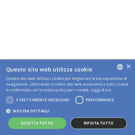
×
Questo sito web utilizza cookie
Questo sito web utilizza i cookie per migliorare la tua esperienza di
ITALIAN
navigazione. Utilizzando il nostro sito web acconsenti a tutti i cookie
in conformità con la nostra policy per i cookie.
Leggi di più
ENGLISH
STRETTAMENTE NECESSARI
PERFORMANCE
MOSTRA DETTAGLI
ACCETTA TUTTO
RIFIUTA TUTTO