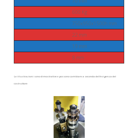
70 mm
600 Kg
750x950x1500h mm
22 mm
19 mm
8 mm
Le illustrazioni sono dimostrative e possono cambiare a seconda dell’esigenza del
costruttore